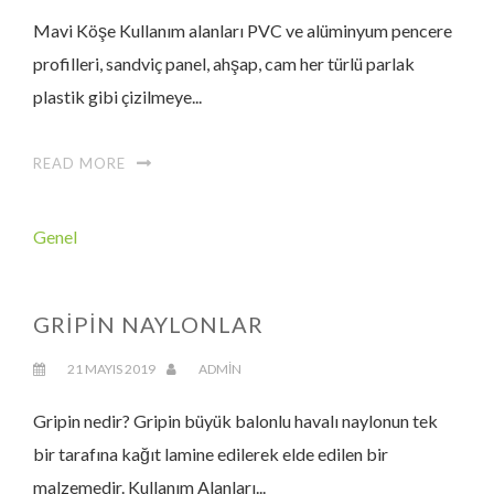
Mavi Köşe Kullanım alanları PVC ve alüminyum pencere
profilleri, sandviç panel, ahşap, cam her türlü parlak
plastik gibi çizilmeye...
READ MORE
Genel
GRIPIN NAYLONLAR
21 MAYIS 2019
ADMIN
Gripin nedir? Gripin büyük balonlu havalı naylonun tek
bir tarafına kağıt lamine edilerek elde edilen bir
malzemedir. Kullanım Alanları...